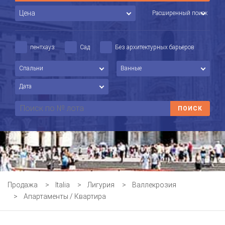
Расширенный поиск
пентхауз
Сад
Без архитектурных барьеров
Продажа
>
Italia
>
Лигурия
>
Валлекрозия
>
Апартаменты / Квартира