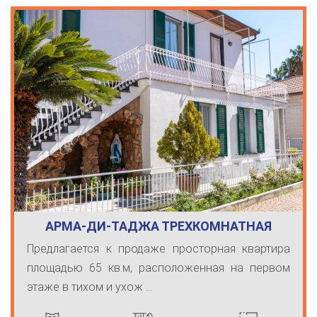
АРМА-ДИ-ТАДЖА ТРЕХКОМНАТНАЯ
КВАРТИРА С П…
Предлагается к продаже просторная квартира
площадью 65 кв.м, расположенная на первом
этаже в тихом и ухож ...