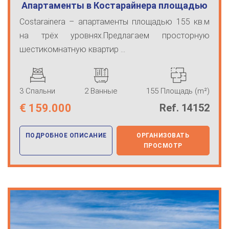
Апартаменты в Костарайнера площадью
155 …
Costarainera – апартаменты площадью 155 кв.м
на трёх уровнях.Предлагаем просторную
шестикомнатную квартир ...
3 Спальни
2 Ванные
155 Площадь (m²)
€
159.000
Ref. 14152
ПОДРОБНОЕ ОПИСАНИЕ
ОРГАНИЗОВАТЬ
ПРОСМОТР