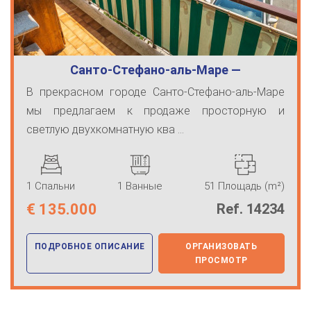
Санто-Стефано-аль-Маре —
двухкомнатная к…
В прекрасном городе Санто-Стефано-аль-Маре
мы предлагаем к продаже просторную и
светлую двухкомнатную ква ...
1 Спальни
1 Ванные
51 Площадь (m²)
€
135.000
Ref. 14234
ПОДРОБНОЕ ОПИСАНИЕ
ОРГАНИЗОВАТЬ
ПРОСМОТР