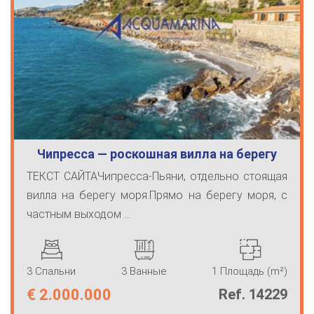
Чипресса — роскошная вилла на берегу
мор…
ТЕКСТ САЙТАЧипресса-Пьяни, отдельно стоящая
вилла на берегу моря.Прямо на берегу моря, с
частным выходом ...
3 Спальни
3 Ванные
1 Площадь (m²)
€
2.000.000
Ref. 14229