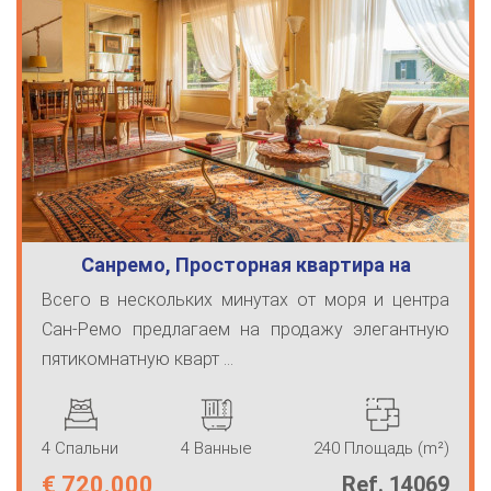
Санремо, Просторная квартира на
продажу
Всего в нескольких минутах от моря и центра
Сан-Ремо предлагаем на продажу элегантную
пятикомнатную кварт ...
4 Спальни
4 Ванные
240 Площадь (m²)
€
720.000
Ref. 14069