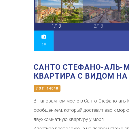
18/18
1/18
2/18
18
САНТО СТЕФАНО-АЛЬ-М
КВАРТИРА С ВИДОМ НА
ЛОТ:
14048
В панорамном месте в Санто-Стефано-аль-
сообщением, который доставит вас к морю
двухкомнатную квартиру у моря.
Квартира расположена на первом этаже дв