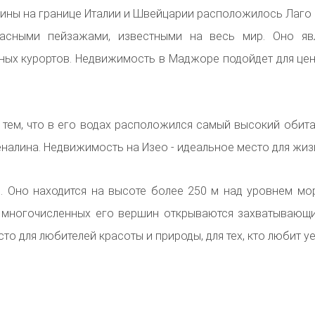
ины на границе Италии и Швейцарии расположилось Лаг
расными пейзажами, известными на весь мир.
Оно яв
ных курортов.
Недвижимость в Маджоре подойдет для цени
 тем, что в его водах расположился самый высокий обит
еналина.
Недвижимость на Изео - идеальное место для жиз
и.
Оно находится на высоте более 250 м над уровнем мо
с многочисленных его вершин открываются захватывающ
сто для любителей красоты и природы, для тех, кто любит у