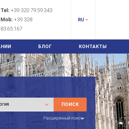
Tel:
+39 320 79.59.343
Mob:
+39 328
RU
83.65.167
АНИИ
БЛОГ
КОНТАКТЫ
ПОИСК
Расширенный поиск