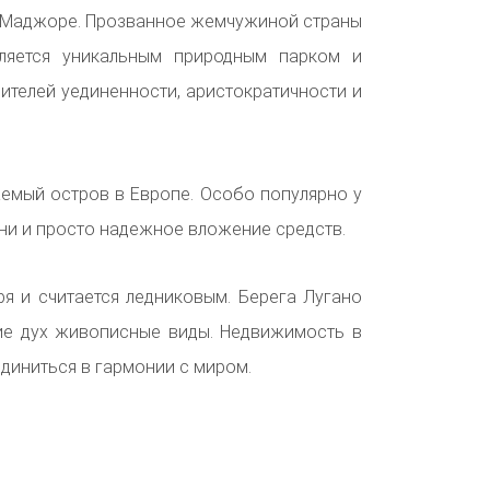
о Маджоре.
Прозванное жемчужиной страны
ляется уникальным природным парком и
телей уединенности, аристократичности и
аемый остров в Европе.
Особо популярно у
ни и просто надежное вложение средств.
ря и считается ледниковым.
Берега Лугано
ие дух живописные виды.
Недвижимость в
единиться в гармонии с миром.