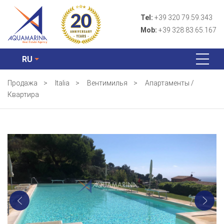
Tel:
+39 320 79.59.343
Mob:
+39 328 83.65.167
RU
Продажа
>
Italia
>
Вентимилья
>
Апартаменты /
Квартира